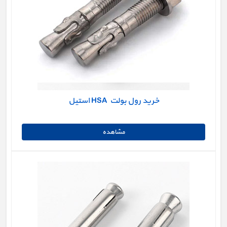
خرید رول بولت HSA استیل