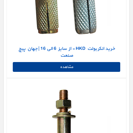
خرید انکر بولت HKD - از سایز 6 الی 16 | جهان پیچ
صنعت