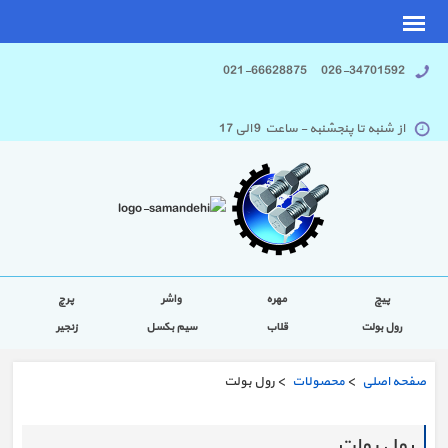
026-34701592 021-66628875
از شنبه تا پنجشنبه - ساعت 9 الی 17
پیچ
مهره
واشر
پرچ
رول بولت
قلاب
سیم بکسل
زنجیر
صفحه اصلی
>
محصولات
> رول بولت
رول بولت