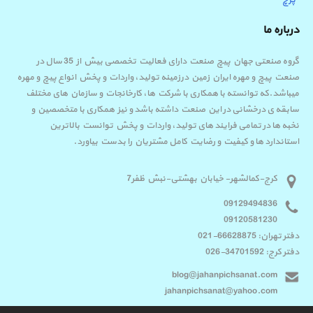
پرچ
درباره ما
گروه صنعتی جهان پیچ صنعت دارای فعالیت تخصصی بیش از 35 سال در
صنعت پیچ و مهره ایران زمین درزمینه تولید، واردات و پخش انواع پیچ و مهره
میباشد.که توانسته با همکاری با شرکت ها، کارخانجات و سازمان های مختلف
سابقه ی درخشانی در این صنعت داشته باشد و نیز همکاری با متخصصین و
نخبه ها در تمامی فرایند های تولید، واردات و پخش توانست بالاترین
استاندارد ها و کیفیت و رضایت کامل مشتریان را بدست بیاورد.
کرج-کمالشهر- خیابان بهشتی-نبش ظفر7
09129494836
09120581230
دفتر تهران: 66628875-021
دفتر کرج: 34701592-026
blog@jahanpichsanat.com
jahanpichsanat@yahoo.com