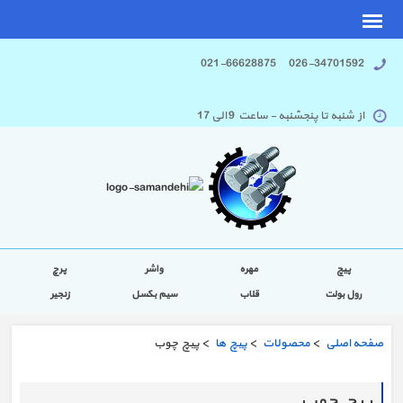
026-34701592 021-66628875
از شنبه تا پنجشنبه - ساعت 9 الی 17
پیچ
مهره
واشر
پرچ
رول بولت
قلاب
سیم بکسل
زنجیر
صفحه اصلی
>
محصولات
>
پیچ ها
> پیچ چوب
پیچ چوب