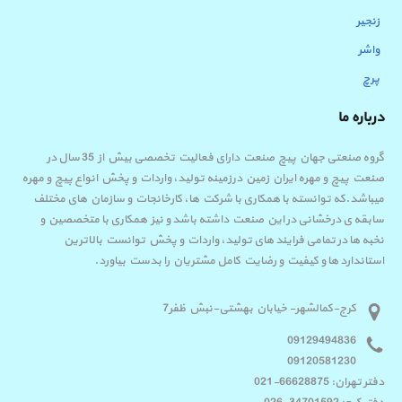
زنجیر
واشر
پرچ
درباره ما
گروه صنعتی جهان پیچ صنعت دارای فعالیت تخصصی بیش از 35 سال در
صنعت پیچ و مهره ایران زمین درزمینه تولید، واردات و پخش انواع پیچ و مهره
میباشد.که توانسته با همکاری با شرکت ها، کارخانجات و سازمان های مختلف
سابقه ی درخشانی در این صنعت داشته باشد و نیز همکاری با متخصصین و
نخبه ها در تمامی فرایند های تولید، واردات و پخش توانست بالاترین
استاندارد ها و کیفیت و رضایت کامل مشتریان را بدست بیاورد.
کرج-کمالشهر- خیابان بهشتی-نبش ظفر7
09129494836
09120581230
دفتر تهران: 66628875-021