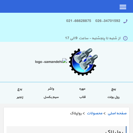
026-34701592 021-66628875
از شنبه تا پنجشنبه - ساعت 9 الی 17
پیچ
مهره
واشر
پرچ
رول بولت
قلاب
سیم بکسل
زنجیر
صفحه اصلی
>
محصولات
> رولپلاک
رولپلاک