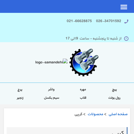
026-34701592 021-66628875
از شنبه تا پنجشنبه - ساعت 9 الی 17
پیچ
مهره
واشر
پرچ
رول بولت
قلاب
سیم بکسل
زنجیر
صفحه اصلی
>
محصولات
> کرپی
کرپی