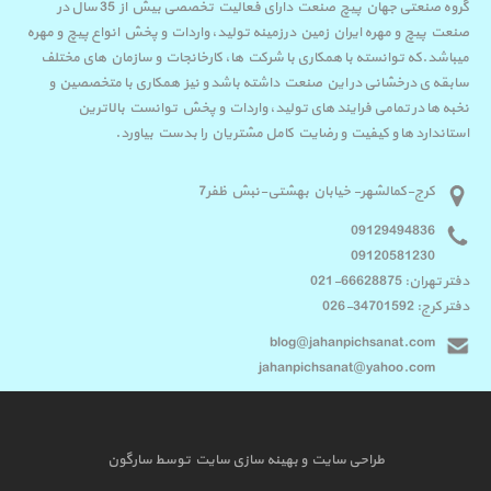
گروه صنعتی جهان پیچ صنعت دارای فعالیت تخصصی بیش از 35 سال در
صنعت پیچ و مهره ایران زمین درزمینه تولید، واردات و پخش انواع پیچ و مهره
میباشد.که توانسته با همکاری با شرکت ها، کارخانجات و سازمان های مختلف
سابقه ی درخشانی در این صنعت داشته باشد و نیز همکاری با متخصصین و
نخبه ها در تمامی فرایند های تولید، واردات و پخش توانست بالاترین
استاندارد ها و کیفیت و رضایت کامل مشتریان را بدست بیاورد.
کرج-کمالشهر- خیابان بهشتی-نبش ظفر7
09129494836
09120581230
دفتر تهران: 66628875-021
دفتر کرج: 34701592-026
blog@jahanpichsanat.com
jahanpichsanat@yahoo.com
طراحی سایت
و
بهینه سازی سایت
توسط
سارگون