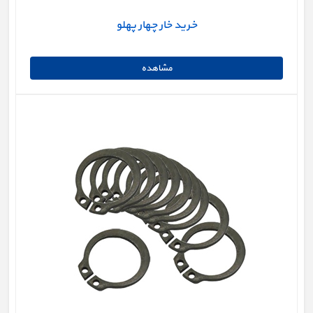
خرید خار چهار پهلو