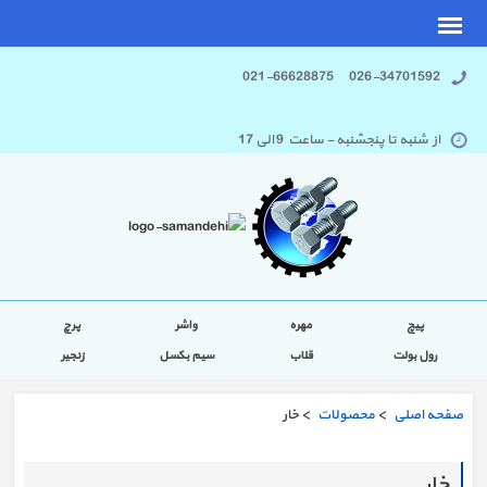
026-34701592 021-66628875
از شنبه تا پنجشنبه - ساعت 9 الی 17
پیچ
مهره
واشر
پرچ
رول بولت
قلاب
سیم بکسل
زنجیر
صفحه اصلی
>
محصولات
> خار
خار