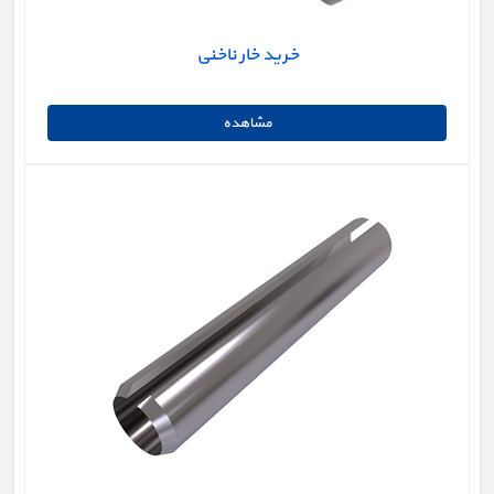
خرید خار ناخنی