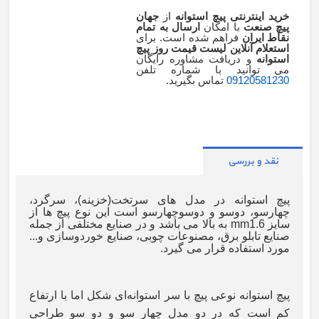
خرید اینترنتی پیچ استوانه
از
جهان
پیچ صنعت
با امکان
ارسال به تمام
نقاط ایران
فراهم شده است. برای
استعلام آنلاین لیست قیمت روز پیچ
استوانه
و دریافت مشاوره رایگان
می توانید با شماره تلفن
09120581230
تماس بگیرید.
نقد و بررسی
پیچ استوانه در مدل های سرتخت(خزینه)، سرگرد،
چهارسو، دوسو و دوسوچهارسو است این نوع پیچ ها از
سایز 1.6
mm به بالا می باشد و در صنایع مختلفی از جمله
صنایع تابلو برق، مصنوعات چوبی، صنایع خوردوسازی و...
مورد استفاده قرار می گیرد.
پیچ استوانه نوعی پیچ با سر استوانه‌ای شکل اما با ارتفاع
کم است که در دو مدل چهار سو و دو سو طراحی