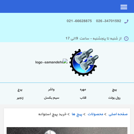
026-34701592 021-66628875
از شنبه تا پنجشنبه - ساعت 9 الی 17
پیچ
مهره
واشر
پرچ
رول بولت
قلاب
سیم بکسل
زنجیر
صفحه اصلی
>
محصولات
>
پیچ ها
> خرید پیچ استوانه