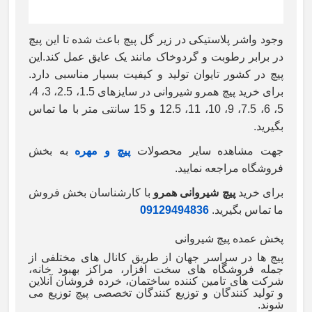
وجود واشر پلاستیکی در زیر گل پیچ باعث شده تا این پیچ
در برابر رطوبت و گردوخاک مانند یک عایق عمل کند.این
پیچ در کشور تایوان تولید و کیفیت بسیار مناسبی دارد.
برای خرید پیچ همرو شیروانی در سایزهای 1.5، 2.5، 3، 4،
5، 6، 7.5، 9، 10، 11، 12.5 و 15 سانتی متر با ما تماس
بگیرید.
جهت مشاهده سایر محصولات
پیچ و مهره
به بخش
فروشگاه مراجعه نمایید.
برای خرید
پیچ شیروانی همرو
با کارشناسان بخش فروش
ما تماس بگیرید.
09129494836
پخش عمده پیچ شیروانی
پیچ ها در سراسر جهان از طریق کانال های مختلفی از
جمله فروشگاه های سخت افزار، مراکز بهبود خانه،
شرکت های تامین کننده ساختمان، خرده فروشان آنلاین
و تولید کنندگان و توزیع کنندگان تخصصی پیچ توزیع می
شوند.