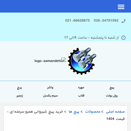
026-34701592 021-66628875
از شنبه تا پنجشنبه - ساعت 9 الی 17
پیچ
مهره
واشر
پرچ
رول بولت
قلاب
سیم بکسل
زنجیر
صفحه اصلی
>
محصولات
>
پیچ ها
> خرید پیچ شیروانی همرو سرمته ای -
قیمت 1404