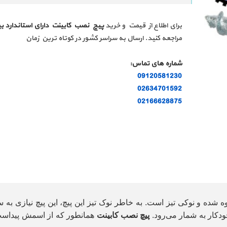
برای اطلاع از قیمت و خرید
پیچ نصب کابینت دارای استاندارد ب
مراجعه کنید. ارسال به سراسر کشور در کوتاه ترین زمان
شماره های تماس:
09120581230
02634701592
02166628875
ه شده و نوکی تیز است. به خاطر نوک تیز این پیچ، این پیچ نیازی به
خودکار به شمار می‌رود.
پیچ نصب کابینت
همانطور که از اسمش پیداست