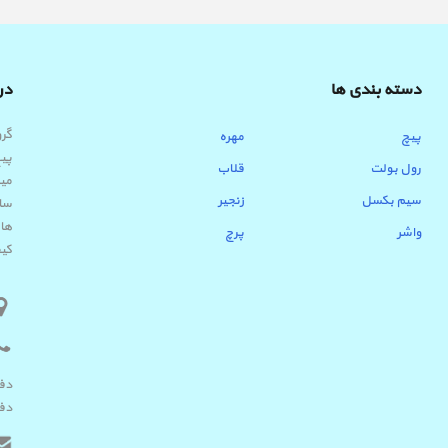
دسته بندی ها
درب
پیچ
مهره
پیچ
رول بولت
قلاب
میب
سیم بکسل
زنجیر
ساب
ها 
واشر
پرچ
کیف
دفتر 
دفتر ک