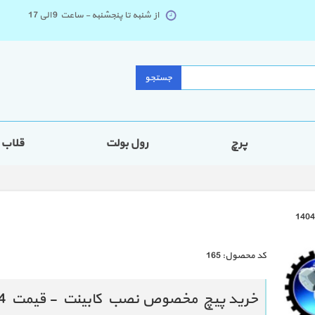
از شنبه تا پنجشنبه - ساعت 9 الی 17
جستجو
پرچ
رول بولت
قلاب
كد محصول:
165
خرید پیچ مخصوص نصب کابینت - قیمت 1404