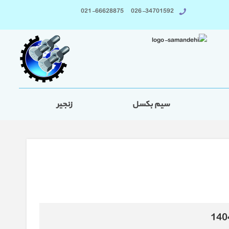
026-34701592 021-66628875
سیم بکسل
زنجیر