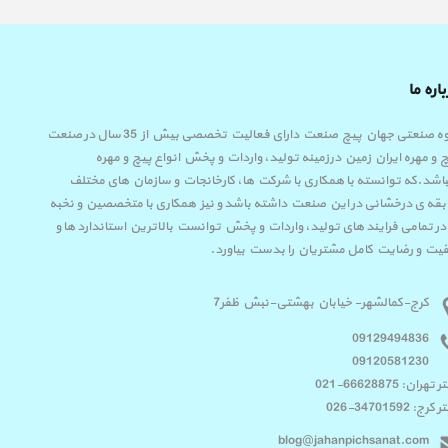
اره ما
گروه صنعتی جهان پیچ صنعت دارای فعالیت تخصصی بیش از 35 سال در صنعت
 و مهره ایران زمین درزمینه تولید، واردات و پخش انواع پیچ و مهره
اشد.که توانسته با همکاری با شرکت ها، کارخانجات و سازمان های مختلف
قه ی درخشانی در این صنعت داشته باشد و نیز همکاری با متخصصین و نخبه
در تمامی فرایند های تولید، واردات و پخش توانست بالاترین استاندارد ها و
یت و رضایت کامل مشتریان را بدست بیاورد.
کرج-کمالشهر- خیابان بهشتی-نبش ظفر7
09129494836
09120581230
تهران: 66628875-021
رج: 34701592-026
blog@jahanpichsanat.com