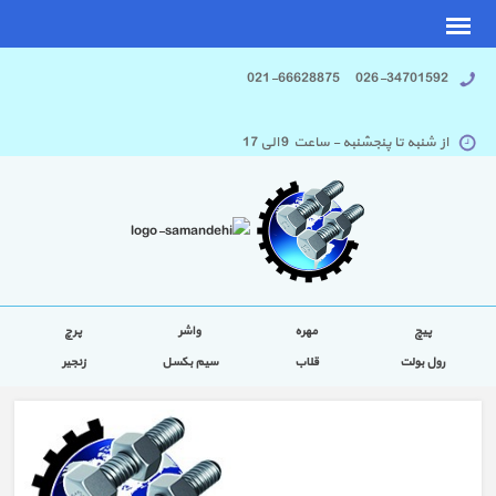
026-34701592 021-66628875
از شنبه تا پنجشنبه - ساعت 9 الی 17
پیچ
مهره
واشر
پرچ
رول بولت
قلاب
سیم بکسل
زنجیر