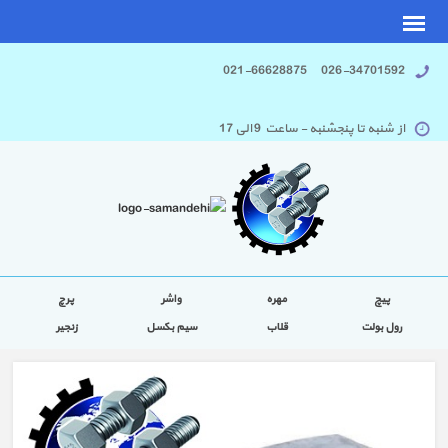
026-34701592 021-66628875
از شنبه تا پنجشنبه - ساعت 9 الی 17
پیچ
مهره
واشر
پرچ
رول بولت
قلاب
سیم بکسل
زنجیر