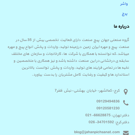
واشر
پرچ
درباره ما
گروه صنعتی جهان پیچ صنعت دارای فعالیت تخصصی بیش از 35 سال در
صنعت پیچ و مهره ایران زمین درزمینه تولید، واردات و پخش انواع پیچ و مهره
میباشد.که توانسته با همکاری با شرکت ها، کارخانجات و سازمان های مختلف
سابقه ی درخشانی در این صنعت داشته باشد و نیز همکاری با متخصصین و
نخبه ها در تمامی فرایند های تولید، واردات و پخش توانست بالاترین
استاندارد ها و کیفیت و رضایت کامل مشتریان را بدست بیاورد.
کرج-کمالشهر- خیابان بهشتی-نبش ظفر7
09129494836
09120581230
دفتر تهران: 66628875-021
دفتر کرج: 34701592-026
blog@jahanpichsanat.com