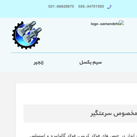
026-34701592 021-66628875
سیم بکسل
زنجیر
ک مخصوص سرعتگیر
 انداز در جنس های
فولاد کربنی، فولاد گالوانیزه و استینلس