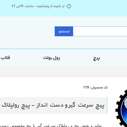
از شنبه تا پنجشنبه - ساعت 9 الی 17
جستجو
پرچ
رول بولت
قلاب
كد محصول:
179
پیچ سرعت گیر و دست انداز - پیچ رولپلا
تولید و پخش پیچ و رولپلاک سرعت گیر یا پیچ مخصوص دست