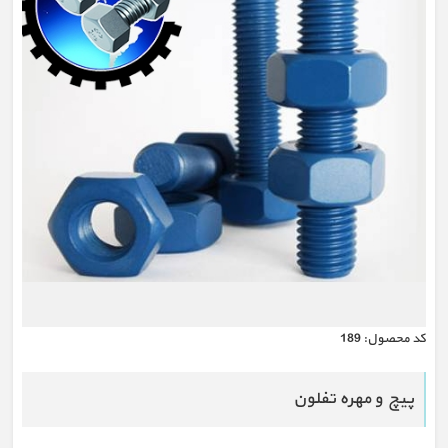
كد محصول:
189
پیچ و مهره تفلون