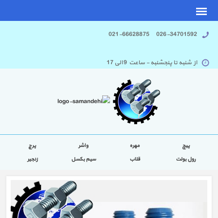
026-34701592 021-66628875
از شنبه تا پنجشنبه - ساعت 9 الی 17
پیچ
مهره
واشر
پرچ
رول بولت
قلاب
سیم بکسل
زنجیر