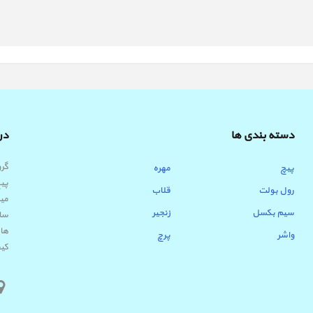
دسته بندی ها
درب
پیچ
مهره
پیچ
رول بولت
قلاب
میب
سیم بکسل
زنجیر
ساب
ها 
واشر
پرچ
کیف