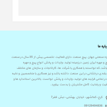
اره ما
گروه صنعتی جهان پیچ صنعت دارای فعالیت تخصصی بیش از 35 سال در صنعت
 و مهره ایران زمین درزمینه تولید، واردات و پخش انواع پیچ و مهره
اشد.که توانسته با همکاری با شرکت ها، کارخانجات و سازمان های مختلف
قه ی درخشانی در این صنعت داشته باشد و نیز همکاری با متخصصین و نخبه
در تمامی فرایند های تولید، واردات و پخش توانست بالاترین استاندارد ها و
یت و رضایت کامل مشتریان را بدست بیاورد.
کرج-کمالشهر- خیابان بهشتی-نبش ظفر7
09129494836