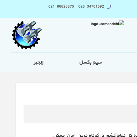
026-34701592 021-66628875
سیم بکسل
زنجیر
به کل نقاط کشور در کوتاه ترین زمان ممکن