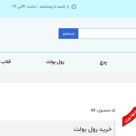
از شنبه تا پنجشنبه - ساعت 9 الی 17
جستجو
پرچ
رول بولت
قلاب
كد محصول:
63
خرید رول بولت