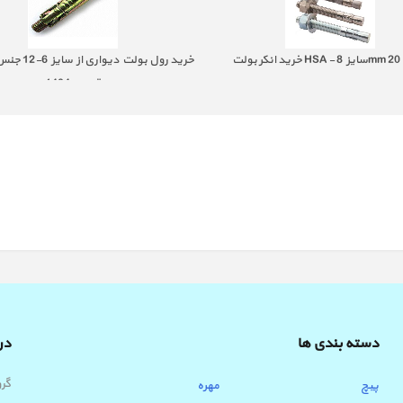
خرید رول بولت د
قیمت 1404
دسته بندی ها
درب
پیچ
مهره