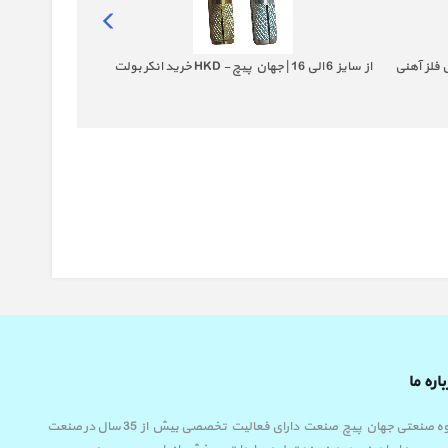
یواری از سایز 6-12 جنس فلز آهنی
خرید انکر بولت HKD - از سایز 6 الی 16 | جهان پیچ
خرید انکر بولت HSA - سایز 8mm تا 20mm
صنعت
اره ما
گروه صنعتی جهان پیچ صنعت دارای فعالیت تخصصی بیش از 35 سال در صنعت