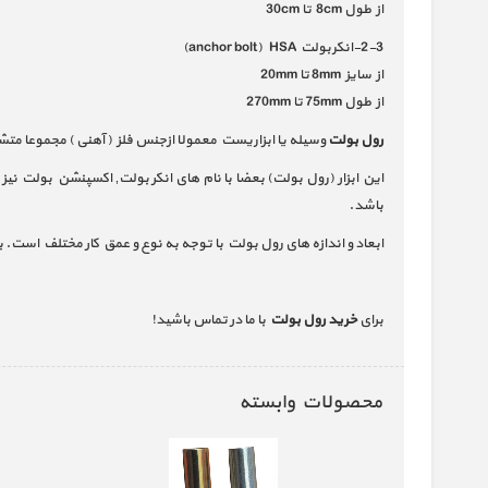
از طول 8cm تا 30cm
2-3-انکربولت anchor bolt) HSA)
از سایز 8mm تا 20mm
از طول 75mm تا 270mm
رول بولت
وسیله یا ابزاریست معمولا ازجنس فلز ( آهنی ) مجموعا متشکل از یک عدد پیچ (screw) عمدتا سر مخروطی شکل ، یک عدد لوله استوانه ای شکل
این ابزار (رول بولت) بعضا با نام های انکر بولت‚ اکسپنشن بولت 
باشد.
ابعاد و اندازه های رول بولت با توجه به نوع و عمق کار مختلف است. به عنوان نمونه از کوجکترین اندازه آن که سایز 
برای
خرید رول بولت
با ما در تماس باشید!
محصولات وابسته