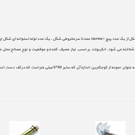
 چاک دار به همراه یک عدد مهره و یک عدد واشر.
نیز شناخته می شود. انکربولت بر حسب نیاز مصرف کننده و موقعیت و نوع مصالح محل 
50*5 میلی متر است که در کف دست انسان جا می گیرد گرفته تا اندازه های 1 متری