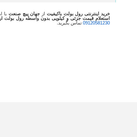
خرید اینترنتی رول بولت باکیفیت
از
جهان پیچ صنعت
با ا
استعلام قیمت جزئی و کیلویی بدون واسطه رول بولت ا
09120581230
تماس بگیرید.