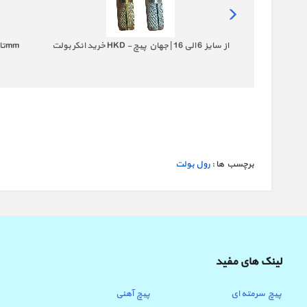
خرید رول بولت دیواری از سایز 6-12 جنس فلز آهنی
خرید انکر بولت HKD - از سایز 6 الی 16 | جهان پیچ
خرید انکر بولت HSA - سایز 8mm تا 20mm
صنعت
برچسب ها :
رول بولت
لینک های مفید
پیچ سرمته ای
پیچ آهنی