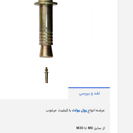
نقد و بررسی
عرضه انواع
رول بولت
با کیفیت مرغوب
از سایز M6 تا M30