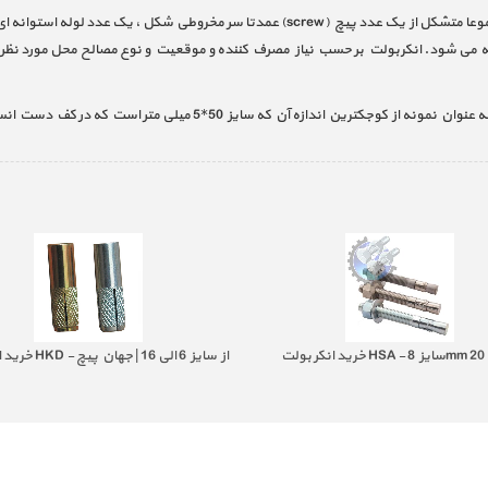
وسیله یا ابزاریست معمولا ازجنس فلز ( آهنی ) مجموعا متشکل از یک عدد پیچ (screw) ع
خته می شود. انکربولت بر حسب نیاز مصرف کننده و موقعیت و نوع مصالح محل مورد ن
50*5 میلی متر است که در کف دست انسان جا می گیرد گرفته تا اندازه های 1 متری
خرید انکر بولت HKD 
صنعت