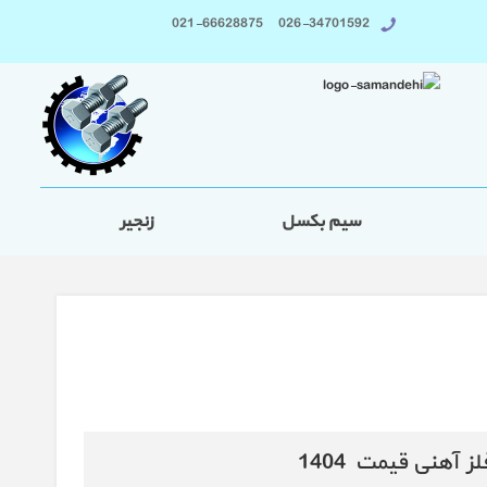
026-34701592 021-66628875
سیم بکسل
زنجیر