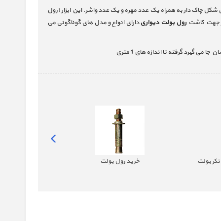
مدتا سر مخروطی شکل ، یک عدد لوله استوانه ای شکل چاک دار به همراه یک عدد مهره و یک عدد واشر. این ابزار (رول
ظر جهت کاشت
رول بولت دیواری
دارای انواع و مدل های گوناگونی می
- از سایز 6 الی 16 | جهان پیچ
خرید رول بولت
خرید انکر بولت HSA - سایز 8mm تا 20mm