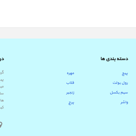
دسته بندی ها
درب
پیچ
مهره
پیچ
رول بولت
قلاب
میب
سیم بکسل
زنجیر
ساب
ها 
واشر
پرچ
کیف