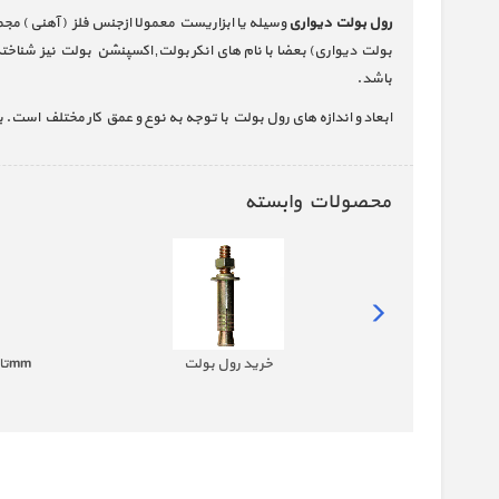
رول بولت دیواری
بولت دیواری) بعضا با نام های انکر بولت‚ اکسپنشن بولت نیز شنا
باشد.
ابعاد و اندازه های رول بولت با توجه به نوع و عمق کار مختلف است. به عنوان نمونه از کوجکترین اندازه آن که سایز 
محصولات وابسته
خرید انکر بولت HKD - از سایز 6 الی 16 | جهان پیچ
خرید رول بولت
خرید انکر بولت HSA - سایز 8mm تا 20mm