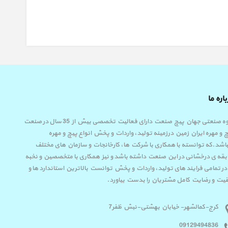
اره ما
گروه صنعتی جهان پیچ صنعت دارای فعالیت تخصصی بیش از 35 سال در صنعت
 و مهره ایران زمین درزمینه تولید، واردات و پخش انواع پیچ و مهره
اشد.که توانسته با همکاری با شرکت ها، کارخانجات و سازمان های مختلف
قه ی درخشانی در این صنعت داشته باشد و نیز همکاری با متخصصین و نخبه
در تمامی فرایند های تولید، واردات و پخش توانست بالاترین استاندارد ها و
یت و رضایت کامل مشتریان را بدست بیاورد.
کرج-کمالشهر- خیابان بهشتی-نبش ظفر7
09129494836