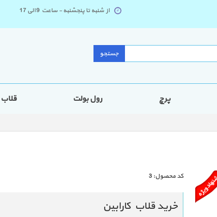
از شنبه تا پنجشنبه - ساعت 9 الی 17
جستجو
پرچ
رول بولت
قلاب
كد محصول:
3
خرید قلاب کارابین