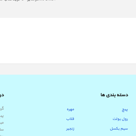
دسته بندی ها
درب
پیچ
مهره
پیچ
رول بولت
قلاب
میب
سیم بکسل
زنجیر
ساب