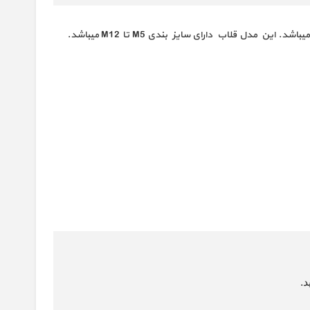
یکی از تولیدات مهم جهان پیچ صنعت میباشد. این مدل قلاب دارای سایز بندی M5 تا M12 میباشد.
.