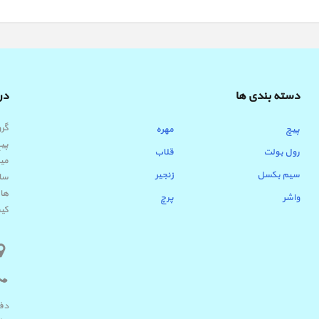
دسته بندی ها
درب
پیچ
مهره
پیچ
رول بولت
قلاب
میب
سیم بکسل
زنجیر
ساب
ها 
واشر
پرچ
کیف
دفتر 