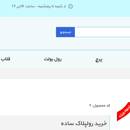
از شنبه تا پنجشنبه - ساعت 9 الی 17
جستجو
پرچ
رول بولت
قلاب
كد محصول:
1
خرید رولپلاک ساده