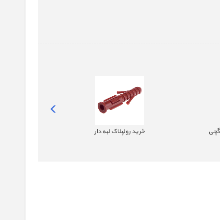
 گچی
خرید رولپلاک لبه دار
خرید رولپلاک