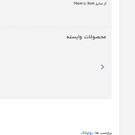
از سایز 3cm تا 10cm
محصولات وابسته
برچسب ها :
رولپلاک