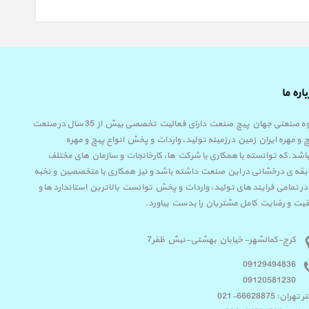
اره ما
گروه صنعتی جهان پیچ صنعت دارای فعالیت تخصصی بیش از 35 سال در صنعت
 و مهره ایران زمین درزمینه تولید، واردات و پخش انواع پیچ و مهره
اشد.که توانسته با همکاری با شرکت ها، کارخانجات و سازمان های مختلف
قه ی درخشانی در این صنعت داشته باشد و نیز همکاری با متخصصین و نخبه
در تمامی فرایند های تولید، واردات و پخش توانست بالاترین استاندارد ها و
یت و رضایت کامل مشتریان را بدست بیاورد.
کرج-کمالشهر- خیابان بهشتی-نبش ظفر7
09129494836
09120581230
تهران: 66628875-021