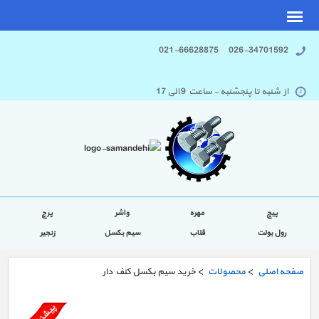
026-34701592 021-66628875
از شنبه تا پنجشنبه - ساعت 9 الی 17
پیچ
مهره
واشر
پرچ
رول بولت
قلاب
سیم بکسل
زنجیر
صفحه اصلی
>
محصولات
> خرید سیم بکسل کنف دار