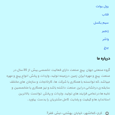
رول بولت
قلاب
سیم بکسل
زنجیر
واشر
پرچ
درباره ما
گروه صنعتی جهان پیچ صنعت دارای فعالیت تخصصی بیش از 35 سال در
صنعت پیچ و مهره ایران زمین درزمینه تولید، واردات و پخش انواع پیچ و مهره
میباشد.که توانسته با همکاری با شرکت ها، کارخانجات و سازمان های مختلف
سابقه ی درخشانی در این صنعت داشته باشد و نیز همکاری با متخصصین و
نخبه ها در تمامی فرایند های تولید، واردات و پخش توانست بالاترین
استاندارد ها و کیفیت و رضایت کامل مشتریان را بدست بیاورد.
کرج-کمالشهر- خیابان بهشتی-نبش ظفر7