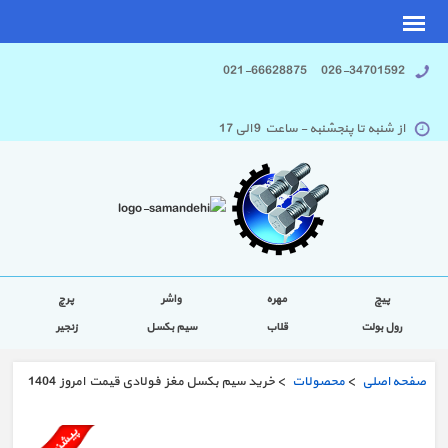
026-34701592 021-66628875
از شنبه تا پنجشنبه - ساعت 9 الی 17
پیچ
مهره
واشر
پرچ
رول بولت
قلاب
سیم بکسل
زنجیر
صفحه اصلی
>
محصولات
> خرید سیم بکسل مغز فولادی قیمت امروز 1404