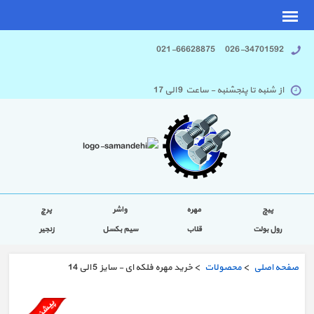
026-34701592 021-66628875
از شنبه تا پنجشنبه - ساعت 9 الی 17
پیچ
مهره
واشر
پرچ
رول بولت
قلاب
سیم بکسل
زنجیر
صفحه اصلی
>
محصولات
> خرید مهره فلکه ای - سایز 5 الی 14