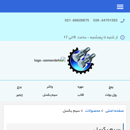
026-34701592 021-66628875
از شنبه تا پنجشنبه - ساعت 9 الی 17
پیچ
مهره
واشر
پرچ
رول بولت
قلاب
سیم بکسل
زنجیر
صفحه اصلی
>
محصولات
> سیم بکسل
سیم بکسل