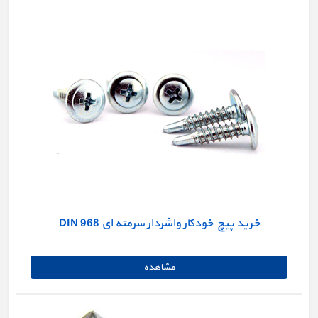
خرید پیچ خودکار واشردار سرمته ای DIN 968