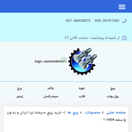
026-34701592 021-66628875
از شنبه تا پنجشنبه - ساعت 9 الی 17
پیچ
مهره
واشر
پرچ
رول بولت
قلاب
سیم بکسل
زنجیر
صفحه اصلی
>
محصولات
>
پیچ ها
> خرید پیچ سرمته ای؛ ارزان و بدون
واسطه 1404 ⭐️