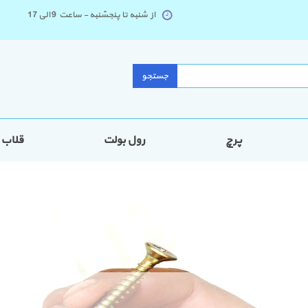
از شنبه تا پنجشنبه - ساعت 9 الی 17
جستجو
پرچ
رول بولت
قلاب