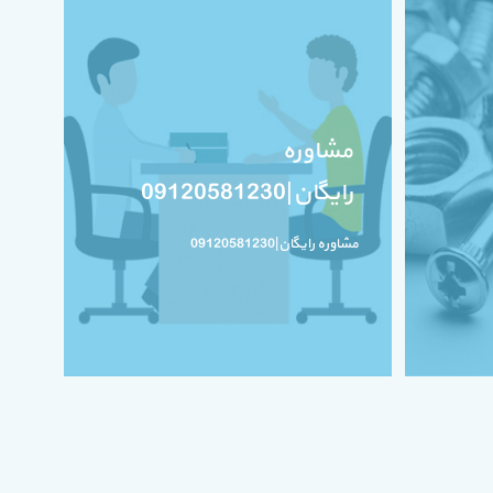
مشاوره
رایگان|09120581230
مشاوره رایگان|09120581230