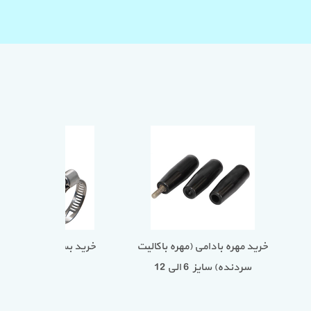
هره توپی
خرید مهره بادامی (مهره باکالیت
خرید بست
سردنده) سایز 6 الی 12