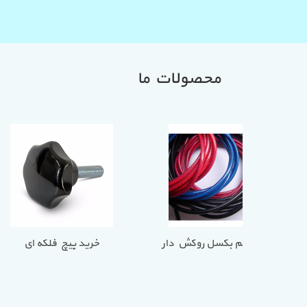
محصولات ما
غز فولادی
خرید سیم بکسل روکش دار
خرید پیچ ف