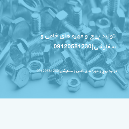
تولید پیچ و مهره های خاص و
سفارشی|09120581230
تولید پیچ و مهره های خاص و سفارشی|09120581230