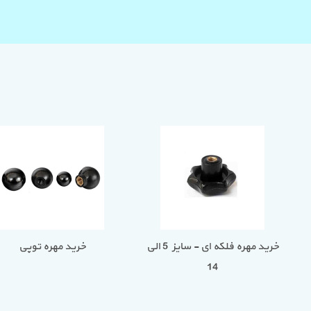
لکه ای
خرید مهره فلکه ای - سایز 5 الی
خرید م
14