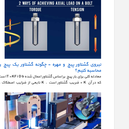
نیروی گشتاور پیچ و مهره - چگونه گشتاور یک پیچ را
محاسبه کنیم؟
معادله کلی برای بار پیچ بر اساس گشتاور اعمال شده  D b
که در آن K = ضریب گشتاور است . K تابعی از ضرایب اصطکاک
اصطکاک طوق در محل اتصال است و این ضرایب بر اساس متغیرهایی
مانند سطح، پوشش ها و غیره است.