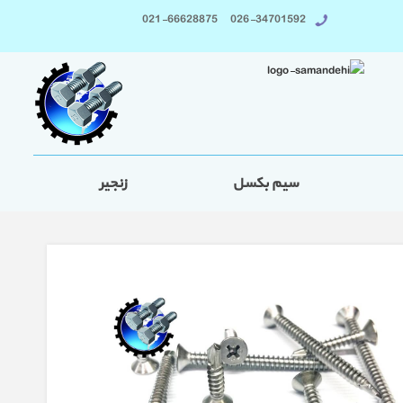
026-34701592 021-66628875
سیم بکسل
زنجیر