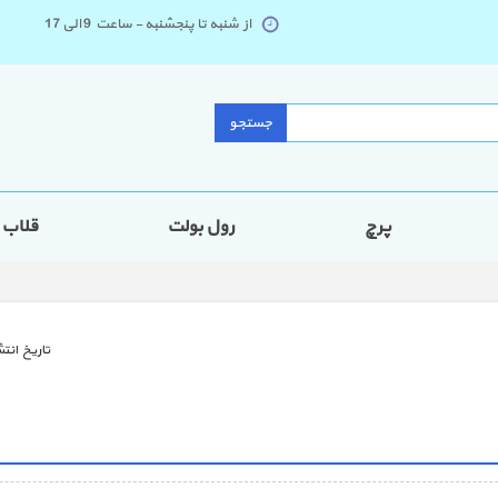
از شنبه تا پنجشنبه - ساعت 9 الی 17
جستجو
پرچ
رول بولت
قلاب
تاريخ انتش