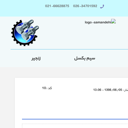
026-34701592 021-66628875
سیم بکسل
زنجیر
كد :
10
ار :
1398/06/05 - 13:06