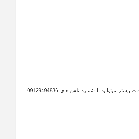
را منتشر نمودیم. با این حال جهت راهنمایی و کسب اطلاعات بیشتر میتوانید با شماره تلفن های 09129494836 -