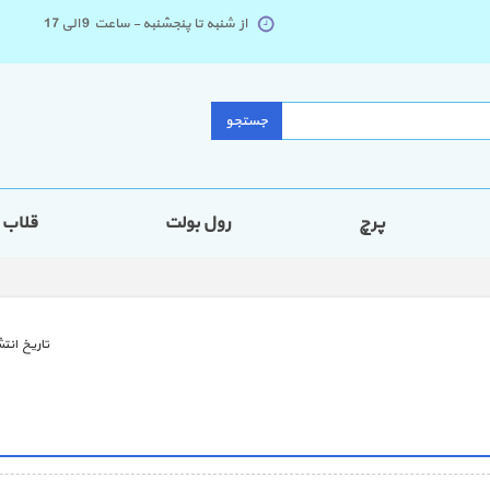
از شنبه تا پنجشنبه - ساعت 9 الی 17
جستجو
پرچ
رول بولت
قلاب
تاريخ انتش