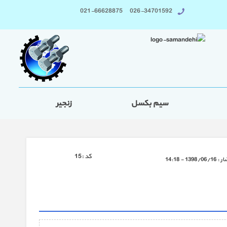
026-34701592 021-66628875
سیم بکسل
زنجیر
كد :
15
ار :
1398/06/16 - 14:18