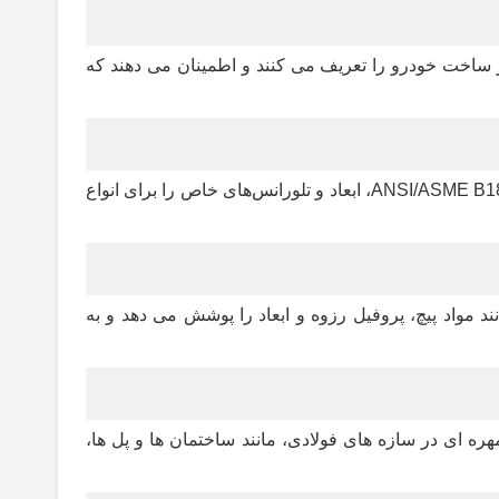
اده در ساخت خودرو را تعریف می کنند و اطمینان می دهند که
استانداردهای ANSI طیف وسیعی از صنایع از جمله اتصال دهنده ها را در بر می گیرد. به عنوان مثال، استانداردهای سری ANSI/ASME B18.2، ابعاد و تلورانس‌های خاص را برای انواع
ر اروپا و سایر مناطق مورد استفاده قرار می گیرند. استانداردهای DIN جنبه هایی مانند مواد پیچ، پروفیل رزوه و ابعاد را پوشش می دهد و به
پیچ و مهره ای در سازه های فولادی، مانند ساختمان ها و پل ها،