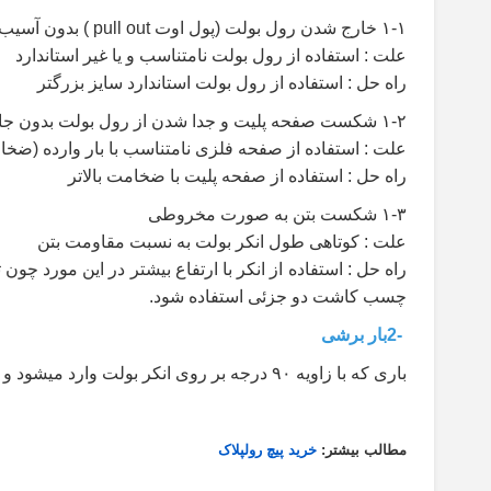
۱-۱
خارج شدن رول بولت
(
پول اوت
pull out )
بدون آسیب ب
علت : استفاده از رول بولت نامتناسب و یا غیر استاندارد
راه حل : استفاده از رول بولت استاندارد سایز بزرگتر
۱-۲
شکست صفحه پلیت و جدا شدن از رول بولت بدون جاب
علت : استفاده از صفحه فلزی نامتناسب با بار وارده (ضخ
راه حل : استفاده از صفحه پلیت با ضخامت بالاتر
۱-۳
شکست بتن به صورت مخروطی
علت : کوتاهی طول انکر بولت به نسبت مقاومت بتن
راه حل
:
استفاده از انکر با ارتفاع بیشتر در این مورد چون ت
چسب کاشت دو جزئی استفاده شود
.
2-
بار برشی
باری که با زاویه
۹۰
درجه بر روی انکر بولت وارد میشود و
مطالب بیشتر:
خرید پیچ رولپلاک