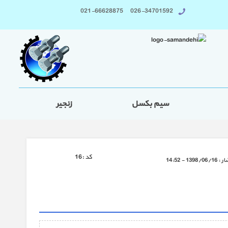
026-34701592 021-66628875
سیم بکسل
زنجیر
كد :
16
ار :
1398/06/16 - 14:52