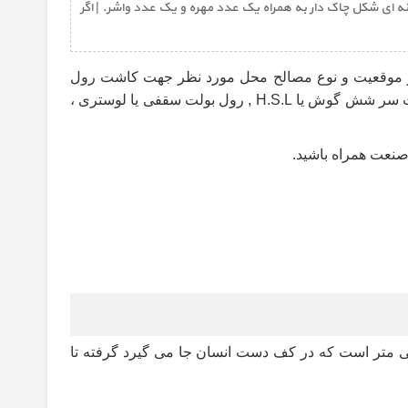
(screw) عمدتا سر مخروطی شکل ، یک عدد لوله استوانه ای شکل چاک دار به همراه یک عدد مهره و یک عدد واشر. | اگر
و موقعیت و نوع مصالح محل مورد نظر جهت کاشت رول
ت سر شش گوش یا
H.S.L ,
رول بولت سقفی یا لوستری ،
 صنعت همراه باشید
.
زه های رول بولت با توجه به نوع و عمق کار مختلف است. به عنوان نمونه از کوجکترین اندازه آن که سایز 50*5 میلی متر است که در کف دست انسان جا می گیرد گرفته تا