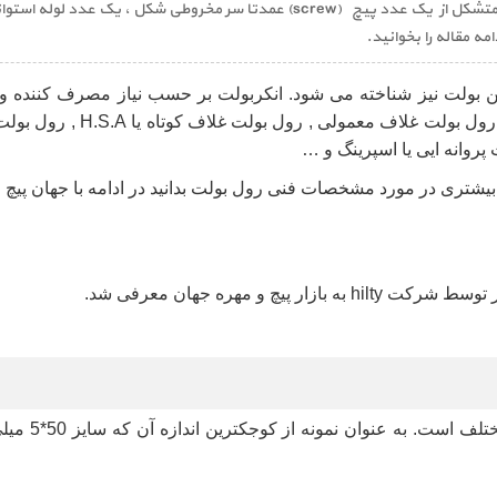
رول بولت وسیله یا ابزاریست معمولا ازجنس فلز (آهنی) مجموعا متشکل از یک عدد پیچ 
ه مقاله را بخوانید.
بولت نیز شناخته می شود. انکربولت بر حسب نیاز مصرف کننده 
 رول بولت غلاف معمولی , رول بولت غلاف کوتاه یا
H.S.A ,
رول بول
روانه ایی یا اسپرینگ و
…
 بیشتری در مورد مشخصات فنی رول بولت بدانید در ادامه با جهان پیچ
بار توسط شرکت
hilty
به بازار پیچ و مهره جهان معرفی شد
.
ابعاد و اندا