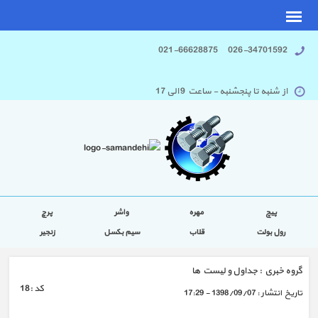
026-34701592 021-66628875
از شنبه تا پنجشنبه - ساعت 9 الی 17
پیچ
مهره
واشر
پرچ
رول بولت
قلاب
سیم بکسل
زنجیر
گروه خبري :
جداول و لیست ها
كد :
18
تاريخ انتشار :
1398/09/07 - 17:29