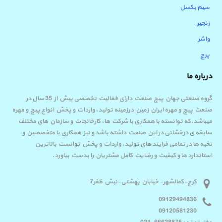
سیم بکسل
زنجیر
واشر
پرچ
درباره ما
گروه صنعتی جهان پیچ صنعت دارای فعالیت تخصصی بیش از 35 سال در
صنعت پیچ و مهره ایران زمین درزمینه تولید، واردات و پخش انواع پیچ و مهره
میباشد.که توانسته با همکاری با شرکت ها، کارخانجات و سازمان های مختلف
سابقه ی درخشانی در این صنعت داشته باشد و نیز همکاری با متخصصین و
نخبه ها در تمامی فرایند های تولید، واردات و پخش توانست بالاترین
استاندارد ها و کیفیت و رضایت کامل مشتریان را بدست بیاورد.
کرج-کمالشهر- خیابان بهشتی-نبش ظفر7
09129494836
09120581230