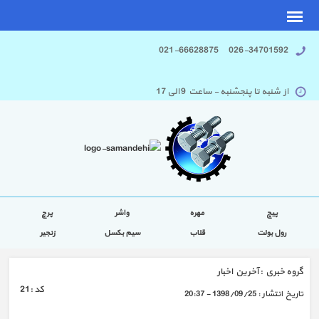
026-34701592 021-66628875
از شنبه تا پنجشنبه - ساعت 9 الی 17
پیچ
مهره
واشر
پرچ
رول بولت
قلاب
سیم بکسل
زنجیر
گروه خبري :
آخرین اخبار
كد :
21
تاريخ انتشار :
1398/09/25 - 20:37