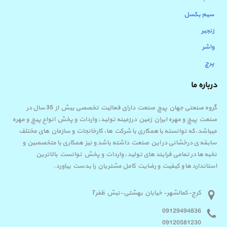
سیم بکسل
زنجیر
واشر
پرچ
درباره ما
گروه صنعتی جهان پیچ صنعت دارای فعالیت تخصصی بیش از 35 سال در
صنعت پیچ و مهره ایران زمین درزمینه تولید، واردات و پخش انواع پیچ و مهره
میباشد.که توانسته با همکاری با شرکت ها، کارخانجات و سازمان های مختلف
سابقه ی درخشانی در این صنعت داشته باشد و نیز همکاری با متخصصین و
نخبه ها در تمامی فرایند های تولید، واردات و پخش توانست بالاترین
استاندارد ها و کیفیت و رضایت کامل مشتریان را بدست بیاورد.
کرج-کمالشهر- خیابان بهشتی-نبش ظفر7
09129494836
09120581230