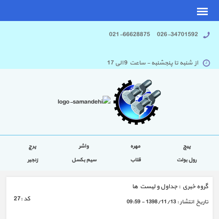
026-34701592 021-66628875
از شنبه تا پنجشنبه - ساعت 9 الی 17
پیچ
مهره
واشر
پرچ
رول بولت
قلاب
سیم بکسل
زنجیر
گروه خبري :
جداول و لیست ها
كد :
27
تاريخ انتشار :
1398/11/13 - 09:59