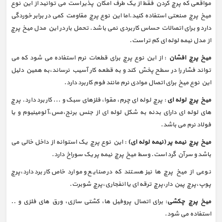
مواقعی که پرچ کردن فقط از یک طرف امکان پذیر است می توانید از این نوع
میخ پرچ صنعتی استفاده کنید.اما این نوع پرچ مقاومت کمی در برابر خوردگی
دارد و برای اتصالات حساس کاربردی نمی باشد. تحمل بار در این مدل میخ پرچ
از مدل نیمه لوله ای کم تر است.
میخ پرچ افشان
: از این نوع پرچ برای قطعات نرم استفاده می شود که می
تواند فشار را در سطح پخش کند و به قطعه کار آسیب نرساند،به همین دلیل
این نوع میخ برای اتصال موادی نرم مانند فوم کاربرد دارد.
میخ پرچ لوله ای
: پرچ لوله ای چرم، مقوا، فلزهای سبک و ... کاربرد دارد. پرچ
های لوله ای دارای بدنه به شکل لوله ای از جنس برنج،مس،آلومینیوم و یا
فولاد نرم می باشد.
میخ پرچ نیمه پر (نیمه لوله ای)
: این نوع پرچ یک استوانه از داخل خالی می
باشد و سر آن گرد است. وسط میخ پرچ نیمه پر یک سوراخ دارد.
نوعی از میخ پرچ ها نیز هستند که در صنایع و موارد خاص کاربرد دارد،پرچ
پوپ،پرچ پین دار،پرچ ترقه ای یا انفجاری،پرچ شوبرت.
میخ پرچ چکشی
: برای اتصال پروفیل ها، کشتی سازی، ورق های فلزی و ..
استفاده می شود.