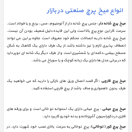
انواع میخ پرچ صنعتی در بازار
میخ پرچ شانه دار
: جنس پرچ شانه دار از آلومنیوم، مس، برنج و یا فولاد است.
سرعت کار این نوع پرچ بالا است ولی این فایده دلیل ضعیف بودن آن نیست.
میخ پرچ شانه دار به اتصالات محکم خود معروف است علاوه بر این می تواند
انعطاف پذیری لازم را نیز داشته باشد.از یک طرف دارای یک کلاهک به شکل
مسطح،بیضی،دکمه ای یا شمشیری است و از طرف دیگر یک شانه ای توپر دارد
که در برخی مدل ها دارای یک زبانه کوچک و یا سوراخ می باشد.
میخ پرچ قارچی
: اگر قصد اتصال ورق های نازکی را دارید که می خواهید یک
طرف بدون ناهمواری و صاف باشد از پرچ قارچی استفاده کنید.
میخ پرچ میخی
: پرچ میخی دارای یک استوانه تو خالی است و برای ورقه های
فلزی در دکوراسیون آشپزخانه و بدنه خودرو کاربرد دارد.
میخ پرچ کور ( توخالی)
: پرچ توخالی به سرعت بالای نصب خود شهرت دارد. در