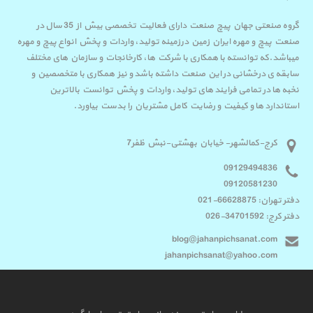
گروه صنعتی جهان پیچ صنعت دارای فعالیت تخصصی بیش از 35 سال در
صنعت پیچ و مهره ایران زمین درزمینه تولید، واردات و پخش انواع پیچ و مهره
میباشد.که توانسته با همکاری با شرکت ها، کارخانجات و سازمان های مختلف
سابقه ی درخشانی در این صنعت داشته باشد و نیز همکاری با متخصصین و
نخبه ها در تمامی فرایند های تولید، واردات و پخش توانست بالاترین
استاندارد ها و کیفیت و رضایت کامل مشتریان را بدست بیاورد.
کرج-کمالشهر- خیابان بهشتی-نبش ظفر7
09129494836
09120581230
دفتر تهران: 66628875-021
دفتر کرج: 34701592-026
blog@jahanpichsanat.com
jahanpichsanat@yahoo.com