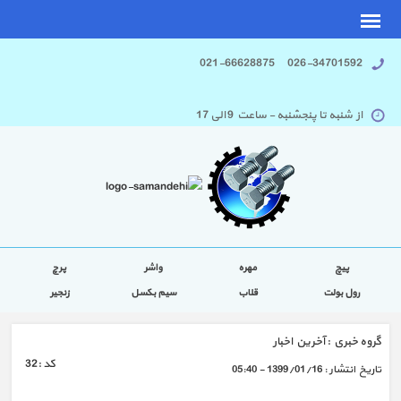
026-34701592 021-66628875
از شنبه تا پنجشنبه - ساعت 9 الی 17
پیچ
مهره
واشر
پرچ
رول بولت
قلاب
سیم بکسل
زنجیر
گروه خبري :
آخرین اخبار
كد :
32
تاريخ انتشار :
1399/01/16 - 05:40