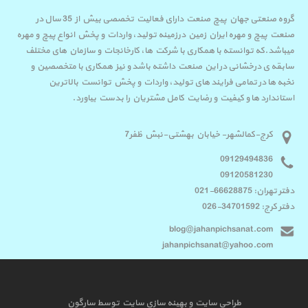
گروه صنعتی جهان پیچ صنعت دارای فعالیت تخصصی بیش از 35 سال در
صنعت پیچ و مهره ایران زمین درزمینه تولید، واردات و پخش انواع پیچ و مهره
میباشد.که توانسته با همکاری با شرکت ها، کارخانجات و سازمان های مختلف
سابقه ی درخشانی در این صنعت داشته باشد و نیز همکاری با متخصصین و
نخبه ها در تمامی فرایند های تولید، واردات و پخش توانست بالاترین
استاندارد ها و کیفیت و رضایت کامل مشتریان را بدست بیاورد.
کرج-کمالشهر- خیابان بهشتی-نبش ظفر7
09129494836
09120581230
دفتر تهران: 66628875-021
دفتر کرج: 34701592-026
blog@jahanpichsanat.com
jahanpichsanat@yahoo.com
طراحی سایت
و
بهینه سازی سایت
توسط
سارگون