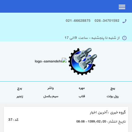
026-34701592 021-66628875
از شنبه تا پنجشنبه - ساعت 9 الی 17
پیچ
مهره
واشر
پرچ
رول بولت
قلاب
سیم بکسل
زنجیر
گروه خبري :
آخرین اخبار
كد :
37
تاريخ انتشار :
1399/02/20 - 08:08