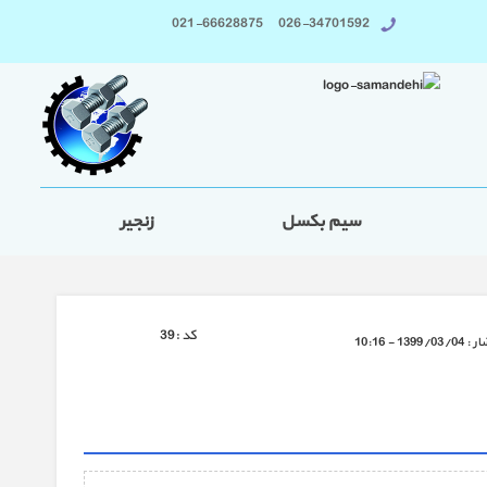
026-34701592 021-66628875
سیم بکسل
زنجیر
كد :
39
ار :
1399/03/04 - 10:16