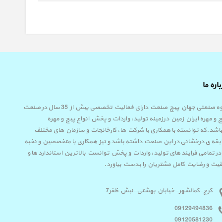
اره ما
گروه صنعتی جهان پیچ صنعت دارای فعالیت تخصصی بیش از 35 سال در صنعت
 و مهره ایران زمین درزمینه تولید، واردات و پخش انواع پیچ و مهره
اشد.که توانسته با همکاری با شرکت ها، کارخانجات و سازمان های مختلف
قه ی درخشانی در این صنعت داشته باشد و نیز همکاری با متخصصین و نخبه
در تمامی فرایند های تولید، واردات و پخش توانست بالاترین استاندارد ها و
یت و رضایت کامل مشتریان را بدست بیاورد.
کرج-کمالشهر- خیابان بهشتی-نبش ظفر7
09129494836
09120581230