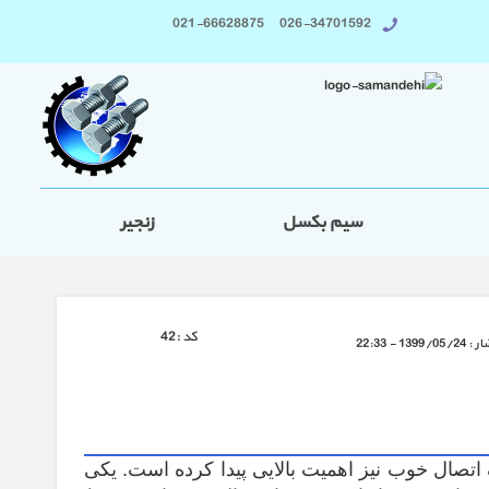
026-34701592 021-66628875
سیم بکسل
زنجیر
كد :
42
ار :
1399/05/24 - 22:33
ک اتصال خوب نیز اهمیت بالایی پیدا کرده است. یکی