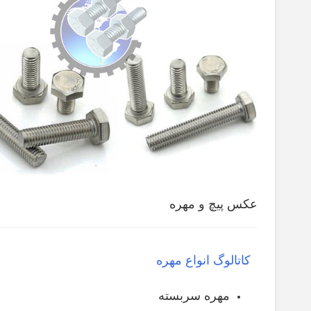
عکس پیچ و مهره
کاتالوگ انواع مهره
مهره سربسته