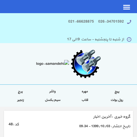
026-34701592 021-66628875
از شنبه تا پنجشنبه - ساعت 9 الی 17
پیچ
مهره
واشر
پرچ
رول بولت
قلاب
سیم بکسل
زنجیر
گروه خبري :
آخرین اخبار
كد :
48
تاريخ انتشار :
1399/10/03 - 09:34