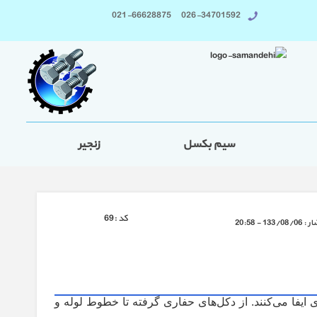
026-34701592 021-66628875
سیم بکسل
زنجیر
كد :
69
ار :
133/08/06 - 20:58
 ایفا می‌کنند. از دکل‌های حفاری گرفته تا خطوط لوله و