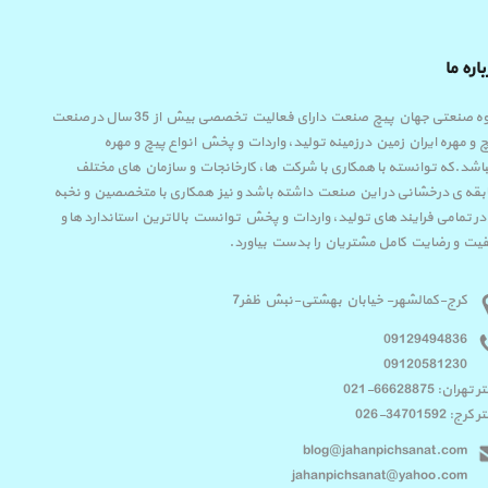
اره ما
گروه صنعتی جهان پیچ صنعت دارای فعالیت تخصصی بیش از 35 سال در صنعت
 و مهره ایران زمین درزمینه تولید، واردات و پخش انواع پیچ و مهره
اشد.که توانسته با همکاری با شرکت ها، کارخانجات و سازمان های مختلف
قه ی درخشانی در این صنعت داشته باشد و نیز همکاری با متخصصین و نخبه
در تمامی فرایند های تولید، واردات و پخش توانست بالاترین استاندارد ها و
یت و رضایت کامل مشتریان را بدست بیاورد.
کرج-کمالشهر- خیابان بهشتی-نبش ظفر7
09129494836
09120581230
تهران: 66628875-021
رج: 34701592-026
blog@jahanpichsanat.com
jahanpichsanat@yahoo.com