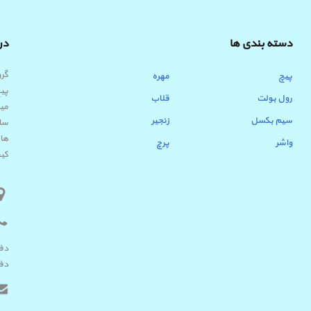
دسته بندی ها
درب
پیچ
مهره
پیچ
رول بولت
قلاب
میب
سیم بکسل
زنجیر
ساب
ها 
واشر
پرچ
کیف
دفتر 
دفتر ک