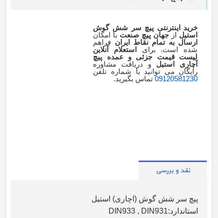
خرید اینترنتی پیچ سر شش گوش
استیل
از
جهان پیچ صنعت
با امکان
ارسال به تمام نقاط ایران
فراهم
شده است. برای
استعلام آنلاین
لیست قیمت جزئی و عمده پیچ
آچاری استیل
و دریافت مشاوره
رایگان می توانید با شماره تلفن
09120581230
تماس بگیرید.
نقد و بررسی
پیچ سر شش گوش (اچاری) استیل
استاندارد:DIN933 , DIN931