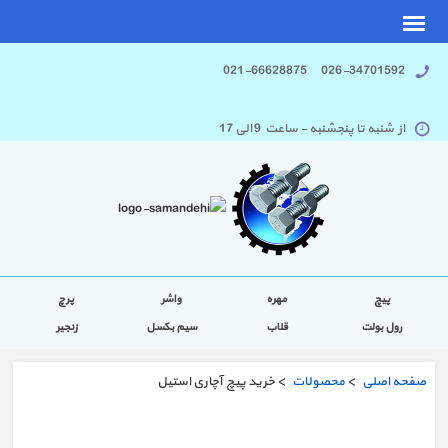
026-34701592 021-66628875
از شنبه تا پنجشنبه - ساعت 9 الی 17
پیچ
مهره
واشر
پرچ
رول بولت
قلاب
سیم بکسل
زنجیر
صفحه اصلی
>
محصولات
> خرید پیچ آچاری استیل