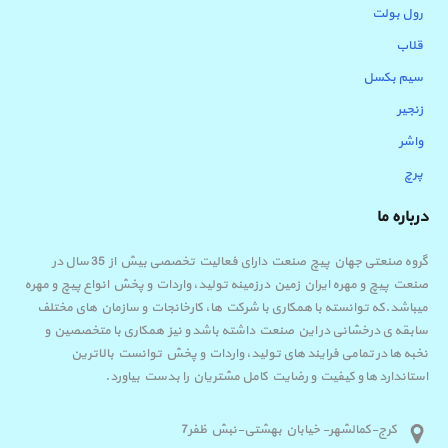
رول بولت
قلاب
سیم بکسل
زنجیر
واشر
پرچ
درباره ما
گروه صنعتی جهان پیچ صنعت دارای فعالیت تخصصی بیش از 35 سال در
صنعت پیچ و مهره ایران زمین درزمینه تولید، واردات و پخش انواع پیچ و مهره
میباشد.که توانسته با همکاری با شرکت ها، کارخانجات و سازمان های مختلف
سابقه ی درخشانی در این صنعت داشته باشد و نیز همکاری با متخصصین و
نخبه ها در تمامی فرایند های تولید، واردات و پخش توانست بالاترین
استاندارد ها و کیفیت و رضایت کامل مشتریان را بدست بیاورد.
کرج-کمالشهر- خیابان بهشتی-نبش ظفر7