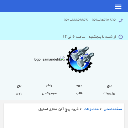
026-34701592 021-66628875
از شنبه تا پنجشنبه - ساعت 9 الی 17
پیچ
مهره
واشر
پرچ
رول بولت
قلاب
سیم بکسل
زنجیر
صفحه اصلی
>
محصولات
> خرید پیچ آلن مغزی استیل