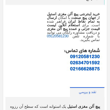
خرید اینترنتی پیچ آلن مغزی استیل
از
جهان پیچ صنعت
با امکان
ارسال
به تمام نقاط ایران
فراهم شده
است. برای
استعلام آنلاین لیست
قیمت جزئی و عمده پیچ آلن مغزی
و دریافت مشاوره رایگان می توانید
با شماره تلفن
09120581230
تماس بگیرید.
شماره های تماس:
09120581230
02634701592
02166628875
نقد و بررسی
پیچ آلن مغزی استیل
یک استوانه است که سطح آن رزوه