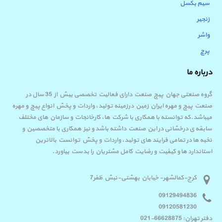
سیم بکسل
زنجیر
واشر
پرچ
درباره ما
گروه صنعتی جهان پیچ صنعت دارای فعالیت تخصصی بیش از 35 سال در
صنعت پیچ و مهره ایران زمین درزمینه تولید، واردات و پخش انواع پیچ و مهره
میباشد.که توانسته با همکاری با شرکت ها، کارخانجات و سازمان های مختلف
سابقه ی درخشانی در این صنعت داشته باشد و نیز همکاری با متخصصین و
نخبه ها در تمامی فرایند های تولید، واردات و پخش توانست بالاترین
استاندارد ها و کیفیت و رضایت کامل مشتریان را بدست بیاورد.
کرج-کمالشهر- خیابان بهشتی-نبش ظفر7
09129494836
09120581230
دفتر تهران: 66628875-021