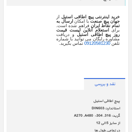
خرید اینترنتی پیچ اطاقی استیل
از
جهان پیچ صنعت
با امکان
ارسال به
تمام نقاط ایران
فراهم شده است.
برای
استعلام آنلاین لیست قیمت
روز پیچ اطاقی استیل
و دریافت
مشاوره رایگان می توانید با شماره
تلفن
09120581230
تماس بگیرید.
نقد و بررسی
پیچ اطاقی استیل
استاندارد:DIN603
گرید: A270 .A480 -304 .316
از سایز 5 الی 12
در تمامی طول ها