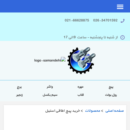
026-34701592 021-66628875
از شنبه تا پنجشنبه - ساعت 9 الی 17
پیچ
مهره
واشر
پرچ
رول بولت
قلاب
سیم بکسل
زنجیر
صفحه اصلی
>
محصولات
> خرید پیچ اطاقی استیل