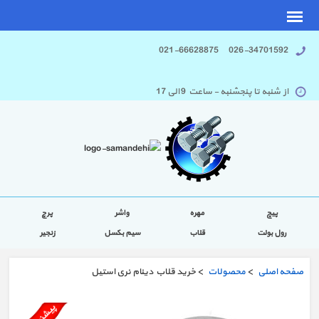
026-34701592 021-66628875
از شنبه تا پنجشنبه - ساعت 9 الی 17
پیچ
مهره
واشر
پرچ
رول بولت
قلاب
سیم بکسل
زنجیر
صفحه اصلی
>
محصولات
> خرید قلاب دینام نری استیل