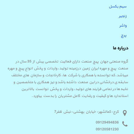
سیم بکسل
زنجیر
واشر
پرچ
درباره ما
گروه صنعتی جهان پیچ صنعت دارای فعالیت تخصصی بیش از 35 سال در
صنعت پیچ و مهره ایران زمین درزمینه تولید، واردات و پخش انواع پیچ و مهره
میباشد.که توانسته با همکاری با شرکت ها، کارخانجات و سازمان های مختلف
سابقه ی درخشانی در این صنعت داشته باشد و نیز همکاری با متخصصین و
نخبه ها در تمامی فرایند های تولید، واردات و پخش توانست بالاترین
استاندارد ها و کیفیت و رضایت کامل مشتریان را بدست بیاورد.
کرج-کمالشهر- خیابان بهشتی-نبش ظفر7
09129494836
09120581230