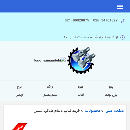
026-34701592 021-66628875
از شنبه تا پنجشنبه - ساعت 9 الی 17
پیچ
مهره
واشر
پرچ
رول بولت
قلاب
سیم بکسل
زنجیر
صفحه اصلی
>
محصولات
> خرید قلاب دینام مادگی استیل