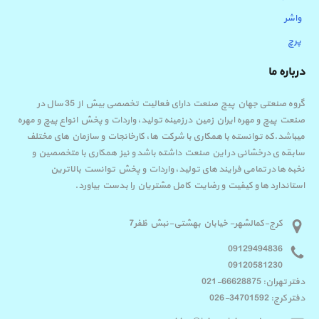
واشر
پرچ
درباره ما
گروه صنعتی جهان پیچ صنعت دارای فعالیت تخصصی بیش از 35 سال در
صنعت پیچ و مهره ایران زمین درزمینه تولید، واردات و پخش انواع پیچ و مهره
میباشد.که توانسته با همکاری با شرکت ها، کارخانجات و سازمان های مختلف
سابقه ی درخشانی در این صنعت داشته باشد و نیز همکاری با متخصصین و
نخبه ها در تمامی فرایند های تولید، واردات و پخش توانست بالاترین
استاندارد ها و کیفیت و رضایت کامل مشتریان را بدست بیاورد.
کرج-کمالشهر- خیابان بهشتی-نبش ظفر7
09129494836
09120581230
دفتر تهران: 66628875-021
دفتر کرج: 34701592-026