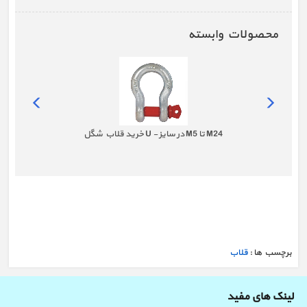
محصولات وابسته
خرید قلاب شگل U - در سایز M5 تا M24
برچسب ها :
قلاب
لینک های مفید