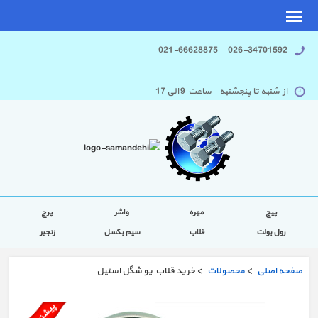
026-34701592 021-66628875
از شنبه تا پنجشنبه - ساعت 9 الی 17
پیچ
مهره
واشر
پرچ
رول بولت
قلاب
سیم بکسل
زنجیر
صفحه اصلی
>
محصولات
> خرید قلاب یو شگل استیل