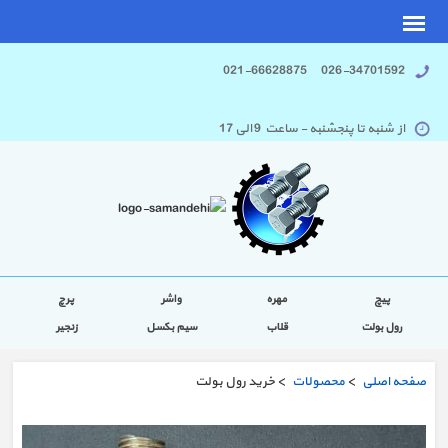
026-34701592 021-66628875
از شنبه تا پنجشنبه - ساعت 9 الی 17
پیچ
مهره
واشر
پرچ
رول بولت
قلاب
سیم بکسل
زنجیر
صفحه اصلی
>
محصولات
> خرید رول بولت