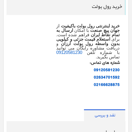
خرید رول بولت
خرید اینترنتی رول بولت باکیفیت
از
جهان پیچ صنعت
با امکان
ارسال به
تمام نقاط ایران
فراهم شده است.
برای
استعلام قیمت جزئی و کیلویی
بدون واسطه رول بولت ارزان
و
دریافت مشاوره رایگان می توانید
با شماره تلفن
09120581230
تماس بگیرید.
شماره های تماس:
09120581230
02634701592
02166628875
نقد و بررسی