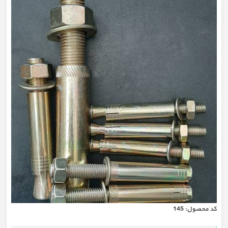
كد محصول:
145