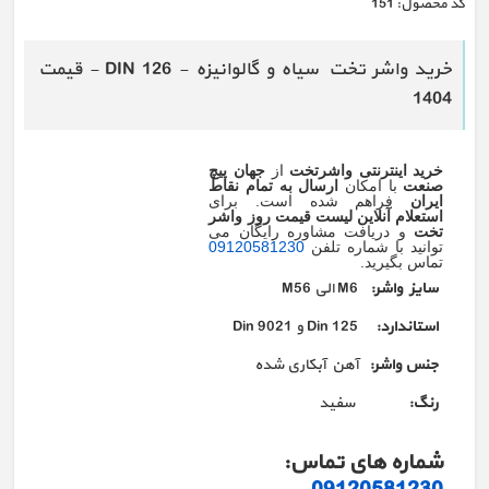
كد محصول:
151
خرید واشر تخت سیاه و گالوانیزه - DIN 126 - قیمت
1404
خرید اینترنتی واشرتخت
از
جهان پیچ
صنعت
با امکان
ارسال به تمام نقاط
ایران
فراهم شده است. برای
استعلام آنلاین لیست قیمت روز واشر
تخت
و دریافت مشاوره رایگان می
توانید با شماره تلفن
09120581230
تماس بگیرید.
سایز واشر:
M6 الی M56
استاندارد:
Din 125 و Din 9021
جنس واشر:
آهن آبکاری شده
رنگ:
سفید
شماره های تماس: