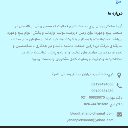
پرچ
درباره ما
گروه صنعتی جهان پیچ صنعت دارای فعالیت تخصصی بیش از 35 سال در
صنعت پیچ و مهره ایران زمین درزمینه تولید، واردات و پخش انواع پیچ و مهره
میباشد.که توانسته با همکاری با شرکت ها، کارخانجات و سازمان های مختلف
سابقه ی درخشانی در این صنعت داشته باشد و نیز همکاری با متخصصین و
نخبه ها در تمامی فرایند های تولید، واردات و پخش توانست بالاترین
استاندارد ها و کیفیت و رضایت کامل مشتریان را بدست بیاورد.
کرج-کمالشهر- خیابان بهشتی-نبش ظفر7
09129494836
09120581230
دفتر تهران: 66628875-021
دفتر کرج: 34701592-026
blog@jahanpichsanat.com
jahanpichsanat@yahoo.com