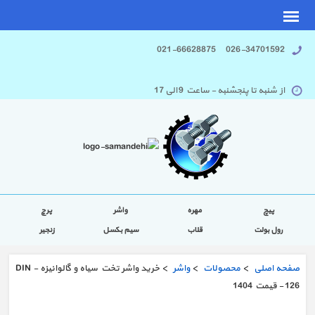
026-34701592 021-66628875
از شنبه تا پنجشنبه - ساعت 9 الی 17
پیچ
مهره
واشر
پرچ
رول بولت
قلاب
سیم بکسل
زنجیر
صفحه اصلی
>
محصولات
>
واشر
> خرید واشر تخت سیاه و گالوانیزه - DIN
126 - قیمت 1404