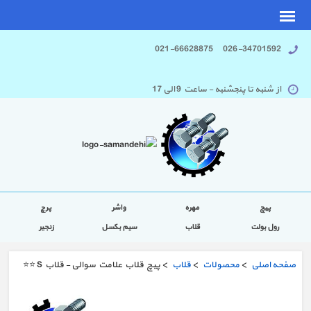
026-34701592 021-66628875
از شنبه تا پنجشنبه - ساعت 9 الی 17
پیچ
مهره
واشر
پرچ
رول بولت
قلاب
سیم بکسل
زنجیر
صفحه اصلی
>
محصولات
>
قلاب
> پیچ قلاب علامت سوالی - قلاب S ⭐️⭐️