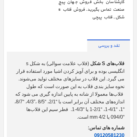
کارشناسان بخش فروش جهان پیچ
صنعت تماس بگیرید. فروش قلاب s
شکل , قلاب پیچی
نقد و بررسی
قلاب‌های S شکل
(قلاب علامت سوالی) به شکل s
انگلیسی بوده و برای آویز کردن اشیا مورد استفاده قرار
می گیرد. این قلاب در سایزهای مختلف تولید می‌شوند.
نحوه سایز بندی قلاب به این صورت است که طول
قلاب‌ها معمولا از شانه به پایین اندازه گیری می شود که
اندازه‌های مختلف آن برابر است با “2/1، “8/5 ،”4/3، “8/7،
“1، “4/1-1، “2/1-1 یا “4/3-1. قطر سیم این قلاب‌ها
“094/0 یا mm 4/2 است.
شماره های تماس:
09120581230