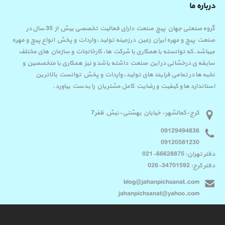
درباره ما
گروه صنعتی جهان پیچ صنعت دارای فعالیت تخصصی بیش از 35 سال در
صنعت پیچ و مهره ایران زمین درزمینه تولید، واردات و پخش انواع پیچ و مهره
میباشد.که توانسته با همکاری با شرکت ها، کارخانجات و سازمان های مختلف
سابقه ی درخشانی در این صنعت داشته باشد و نیز همکاری با متخصصین و
نخبه ها در تمامی فرایند های تولید، واردات و پخش توانست بالاترین
استاندارد ها و کیفیت و رضایت کامل مشتریان را بدست بیاورد.
کرج-کمالشهر- خیابان بهشتی-نبش ظفر7
09129494836
09120581230
دفتر تهران: 66628875-021
دفتر کرج: 34701592-026
blog@jahanpichsanat.com
jahanpichsanat@yahoo.com