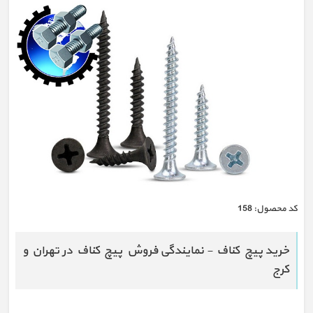
كد محصول:
158
خرید پیچ کناف - نمایندگی فروش پیچ کناف در تهران و
کرج