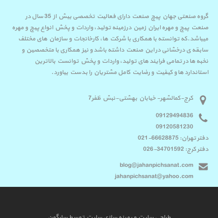
گروه صنعتی جهان پیچ صنعت دارای فعالیت تخصصی بیش از 35 سال در
صنعت پیچ و مهره ایران زمین درزمینه تولید، واردات و پخش انواع پیچ و مهره
میباشد.که توانسته با همکاری با شرکت ها، کارخانجات و سازمان های مختلف
سابقه ی درخشانی در این صنعت داشته باشد و نیز همکاری با متخصصین و
نخبه ها در تمامی فرایند های تولید، واردات و پخش توانست بالاترین
استاندارد ها و کیفیت و رضایت کامل مشتریان را بدست بیاورد.
کرج-کمالشهر- خیابان بهشتی-نبش ظفر7
09129494836
09120581230
دفتر تهران: 66628875-021
دفتر کرج: 34701592-026
blog@jahanpichsanat.com
jahanpichsanat@yahoo.com
طراحی سایت
و
بهینه سازی سایت
توسط
سارگون