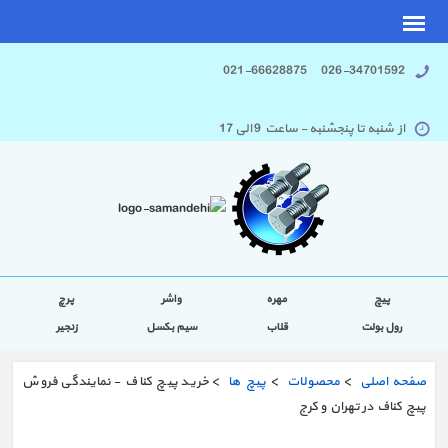
026-34701592 021-66628875
از شنبه تا پنجشنبه - ساعت 9 الی 17
پیچ
مهره
واشر
پرچ
رول بولت
قلاب
سیم بکسل
زنجیر
صفحه اصلی
>
محصولات
>
پیچ ها
> خرید پیچ کناف - نمایندگی فروش
پیچ کناف در تهران و کرج