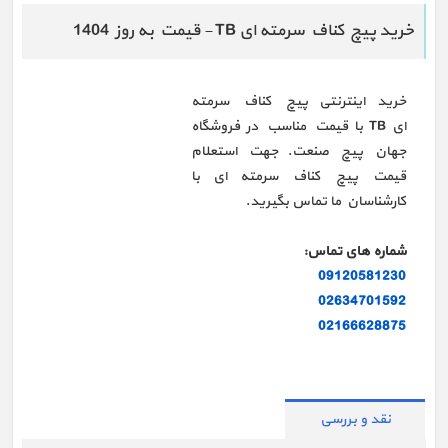
خرید پیچ کناف سرمته ای TB - قیمت به روز 1404
خرید اینترنتی پیچ کناف سرمته
ای TB با قیمت مناسب در فروشگاه
جهان پیچ صنعت. جهت استعلام
قیمت پیچ کناف سرمته ای با
کارشناسان ما تماس بگیرید.
شماره های تماس:
09120581230
02634701592
02166628875
نقد و بررسی