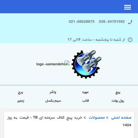
026-34701592 021-66628875
از شنبه تا پنجشنبه - ساعت 9 الی 17
پیچ
مهره
واشر
پرچ
رول بولت
قلاب
سیم بکسل
زنجیر
صفحه اصلی
>
محصولات
> خرید پیچ کناف سرمته ای TB - قیمت به روز
1404