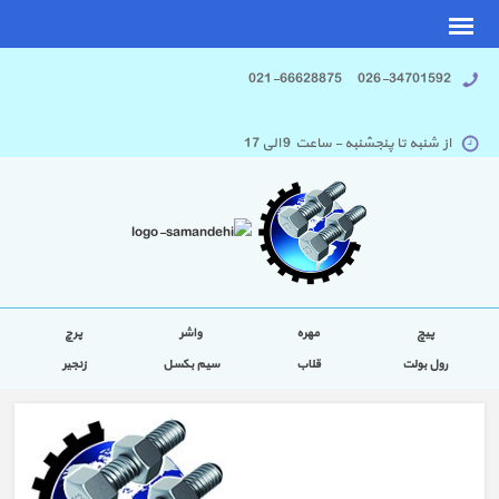
026-34701592 021-66628875
از شنبه تا پنجشنبه - ساعت 9 الی 17
پیچ
مهره
واشر
پرچ
رول بولت
قلاب
سیم بکسل
زنجیر