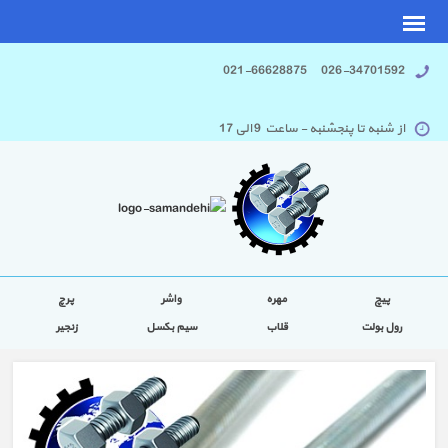
026-34701592 021-66628875
از شنبه تا پنجشنبه - ساعت 9 الی 17
پیچ
مهره
واشر
پرچ
رول بولت
قلاب
سیم بکسل
زنجیر