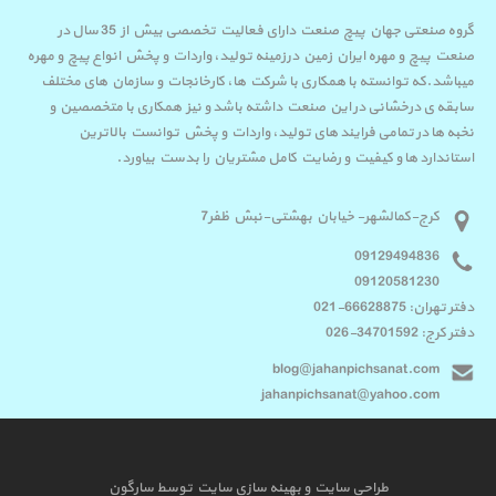
گروه صنعتی جهان پیچ صنعت دارای فعالیت تخصصی بیش از 35 سال در
صنعت پیچ و مهره ایران زمین درزمینه تولید، واردات و پخش انواع پیچ و مهره
میباشد.که توانسته با همکاری با شرکت ها، کارخانجات و سازمان های مختلف
سابقه ی درخشانی در این صنعت داشته باشد و نیز همکاری با متخصصین و
نخبه ها در تمامی فرایند های تولید، واردات و پخش توانست بالاترین
استاندارد ها و کیفیت و رضایت کامل مشتریان را بدست بیاورد.
کرج-کمالشهر- خیابان بهشتی-نبش ظفر7
09129494836
09120581230
دفتر تهران: 66628875-021
دفتر کرج: 34701592-026
blog@jahanpichsanat.com
jahanpichsanat@yahoo.com
طراحی سایت
و
بهینه سازی سایت
توسط
سارگون