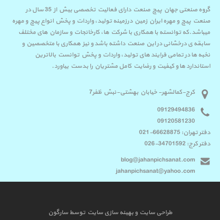
گروه صنعتی جهان پیچ صنعت دارای فعالیت تخصصی بیش از 35 سال در
صنعت پیچ و مهره ایران زمین درزمینه تولید، واردات و پخش انواع پیچ و مهره
میباشد.که توانسته با همکاری با شرکت ها، کارخانجات و سازمان های مختلف
سابقه ی درخشانی در این صنعت داشته باشد و نیز همکاری با متخصصین و
نخبه ها در تمامی فرایند های تولید، واردات و پخش توانست بالاترین
استاندارد ها و کیفیت و رضایت کامل مشتریان را بدست بیاورد.
کرج-کمالشهر- خیابان بهشتی-نبش ظفر7
09129494836
09120581230
دفتر تهران: 66628875-021
دفتر کرج: 34701592-026
blog@jahanpichsanat.com
jahanpichsanat@yahoo.com
طراحی سایت
و
بهینه سازی سایت
توسط
سارگون